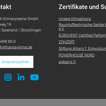
takt
Zertifikate und 
A Klimasysteme GmbH
Unsere Klimabilanz
weg 19
Raumlufttechnische Geräte H
e.V.
 Saterland / Strücklingen
EUROVENT Certified Perfor
4498 89-0
ZDHZERT
nfo@hansa-klima.de
Stiftung Allianz f. Entwickl
POWERHOUSE NORD
Ansprechpartner
agbad e.V.