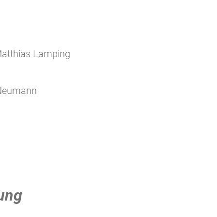
 Matthias Lamping
 Neumann
ung