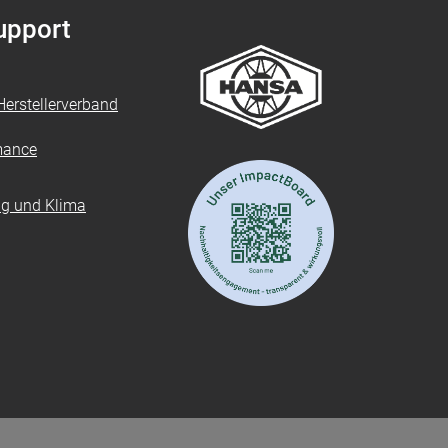
Support
erstellerverband
mance
ung und Klima