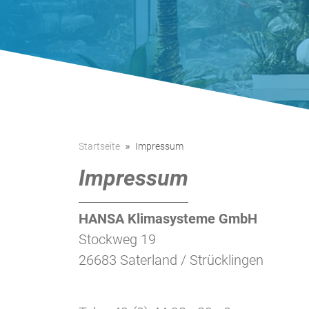
Startseite
Impressum
Impressum
HANSA Klimasysteme GmbH
Stockweg 19
26683 Saterland / Strücklingen