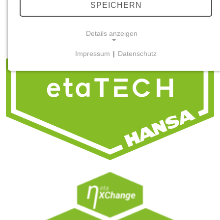
SPEICHERN
Details anzeigen
Impressum
|
Datenschutz
NOTWENDIGE COOKIES
Notwendige Cookies ermöglichen grundlegende
Funktionen und sind für die einwandfreie Funktion
der Website erforderlich.
Einverständnis-Cookie
Name:
cookie_consent
Zweck:
Dieser Cookie speichert die ausgewählten
Einverständnis-Optionen des Benutzers
Cookie Laufzeit: