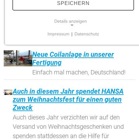
SPEICHERN
Am vergangenen Wochenende war unser
HANSA-Team auf der Jobmesse in Leer
Details anzeigen
vertreten – und das mit vollem Einsatz und
Impressum
|
Datenschutz
guter Laune. Die Veranstaltung bot…
NOTWENDIGE COOKIES
Notwendige Cookies ermöglichen grundlegende
Neue Coilanlage in unserer
Funktionen und sind für die einwandfreie Funktion
Fertigung
der Website erforderlich.
Einfach mal machen, Deutschland!
Einverständnis-Cookie
Auch in diesem Jahr spendet HANSA
Name:
cookie_consent
zum Weihnachtsfest für einen guten
Zweck
Zweck:
Dieser Cookie speichert die ausgewählten
Auch dieses Jahr verzichten wir auf den
Einverständnis-Optionen des Benutzers
Versand von Weihnachtsgeschenken und
Cookie Laufzeit:
spenden stattdessen an die Hilfe für