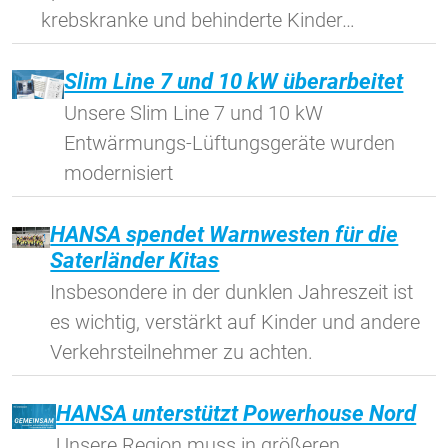
1 Jahr
krebskranke und behinderte Kinder…
Slim Line 7 und 10 kW überarbeitet
STATISTIK
Unsere Slim Line 7 und 10 kW
Statistik Cookies erfassen Informationen anonym.
Diese Informationen helfen uns zu verstehen, wie
Entwärmungs-Lüftungsgeräte wurden
unsere Besucher unsere Website nutzen.
modernisiert
Google Tag Manager und Google
HANSA spendet Warnwesten für die
Analytics
Saterländer Kitas
Insbesondere in der dunklen Jahreszeit ist
EXTERNE MEDIEN
es wichtig, verstärkt auf Kinder und andere
Um Inhalte von Videoplattformen und Social Media
Verkehrsteilnehmer zu achten.
Plattformen anzeigen zu können, werden von
diesen externen Medien Cookies gesetzt.
HANSA unterstützt Powerhouse Nord
Unsere Region muss in größeren
YouTube