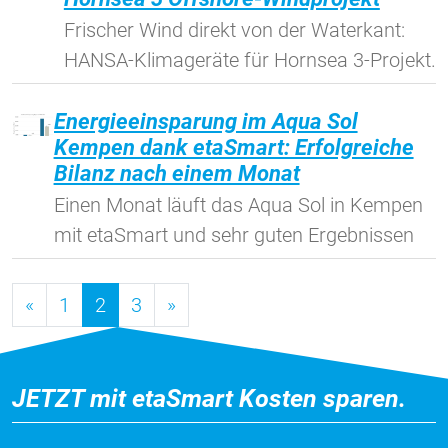
Frischer Wind direkt von der Waterkant:
HANSA-Klimageräte für Hornsea 3-Projekt.
Energieeinsparung im Aqua Sol
Kempen dank etaSmart: Erfolgreiche
Bilanz nach einem Monat
Einen Monat läuft das Aqua Sol in Kempen
mit etaSmart und sehr guten Ergebnissen
«
1
2
3
»
JETZT mit etaSmart Kosten sparen.