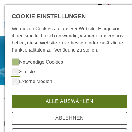
Hansa Klima
Karriere
Vertrieb
Service
COOKIE EINSTELLUNGEN
Wir nutzen Cookies auf unserer Website. Einige von
ihnen sind technisch notwendig, während andere uns
helfen, diese Website zu verbessern oder zusätzliche
Funktionalitäten zur Verfügung zu stellen.
Notwendige Cookies
Statistik
Externe Medien
Startseite
ALLE AUSWÄHLEN
«
1
2
3
»
ABLEHNEN
HANSA auf der Jobmesse in Leer –
mittendrin statt nur dabei