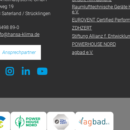
weg 19
Raumlufttechnische Geräte H
e.V.
 Saterland / Strücklingen
EUROVENT Certified Perfor
4498 89-0
ZDHZERT
nfo@hansa-klima.de
Stiftung Allianz f. Entwickl
POWERHOUSE NORD
Ansprechpartner
agbad e.V.