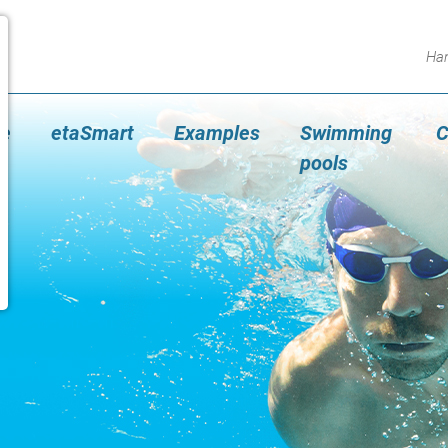
Ha
le
etaSmart
Examples
Swimming
C
pools