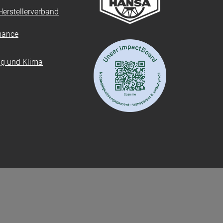
erstellerverband
mance
ung und Klima