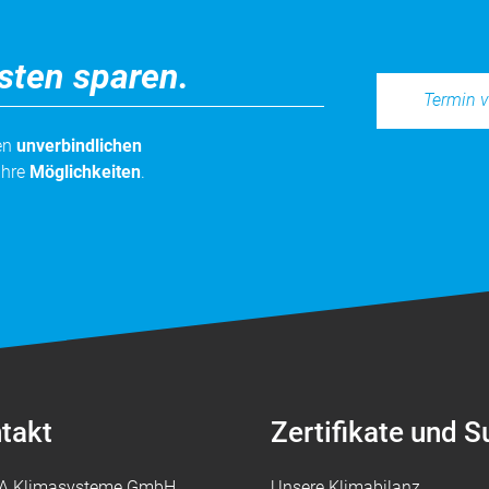
sten sparen.
Termin v
nen
unverbindlichen
Ihre
Möglichkeiten
.
takt
Zertifikate und 
A Klimasysteme GmbH
Unsere Klimabilanz